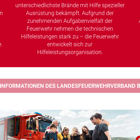
unterschiedlichste Brände mit Hilfe spezieller
en
Ausrüstung bekämpft. Aufgrund der
zunehmenden Aufgabenvielfalt der
Feuerwehr nehmen die technischen
Hilfeleistungen stark zu – die Feuerwehr
.
entwickelt sich zur
Hilfeleistungsorganisation.
 INFORMATIONEN DES LANDESFEUERWEHRVERBAND BA