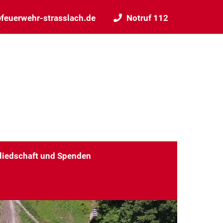
feuerwehr-strasslach.de
Notruf 112
liedschaft und Spenden