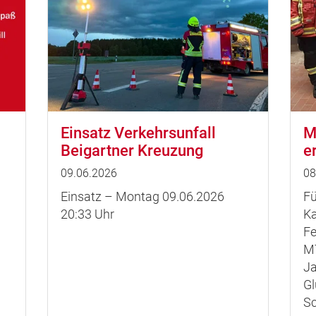
Einsatz Verkehrsunfall
M
Beigartner Kreuzung
e
09.06.2026
08
Einsatz – Montag 09.06.2026
Fü
20:33 Uhr
Ka
Fe
MT
Ja
Gl
Sc