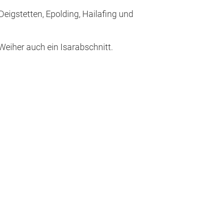
Deigstetten, Epolding, Hailafing und
eiher auch ein Isarabschnitt.