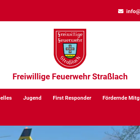
info@
Freiwillige Feuerwehr Straßlach
elles
Jugend
First Responder
Fördernde Mitg