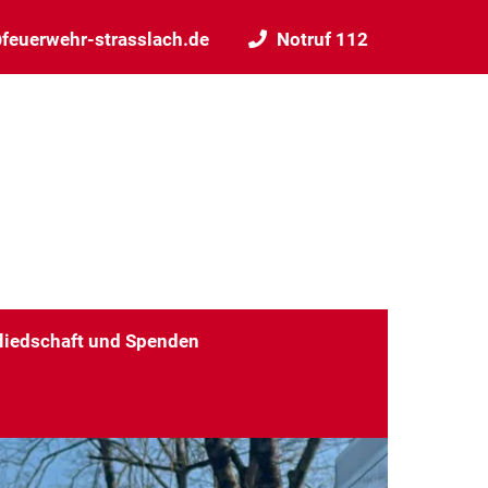
feuerwehr-strasslach.de
Notruf 112
liedschaft und Spenden