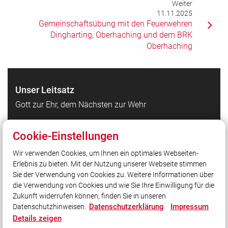
Weiter
11.11.2025
Gemeinschaftsübung mit den Feuerwehren
Dingharting, Oberhaching und dem BRK
Oberhaching
Unser Leitsatz
Gott zur Ehr, dem Nächsten zur Wehr
Cookie-Einstellungen
Quicklinks
Wir verwenden Cookies, um Ihnen ein optimales Webseiten-
Gemeinde Straßlach
Erlebnis zu bieten. Mit der Nutzung unserer Webseite stimmen
Kreisbrandinspektion LKR München
Sie der Verwendung von Cookies zu. Weitere Informationen über
LFV Bayern
die Verwendung von Cookies und wie Sie Ihre Einwilligung für die
Zukunft widerrufen können, finden Sie in unseren
Datenschutzerklärung
Impressum
Datenschutzhinweisen.
Social Media
Details zeigen